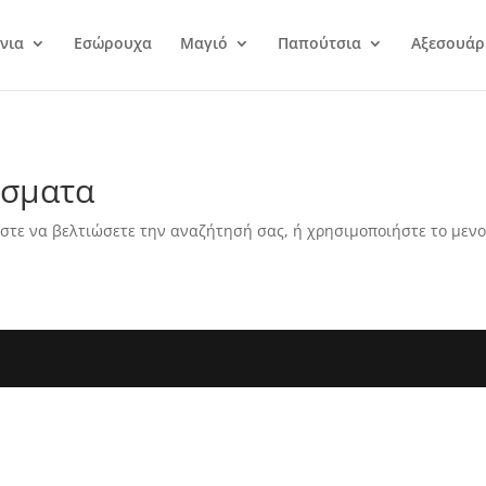
νια
Εσώρουχα
Μαγιό
Παπούτσια
Αξεσουάρ
έσματα
στε να βελτιώσετε την αναζήτησή σας, ή χρησιμοποιήστε το μενο