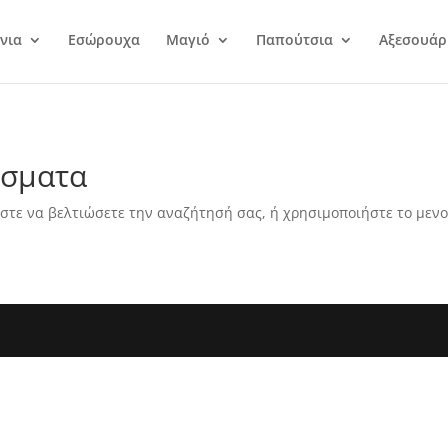
νια
Εσώρουχα
Μαγιό
Παπούτσια
Αξεσουάρ
έσματα
στε να βελτιώσετε την αναζήτησή σας, ή χρησιμοποιήστε το μενο